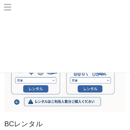
コ
ナ
☰
ン
ビ
テ
ゲ
HOME
ショップ
bc_tour
BCレンタル
ン
ー
ツ
シ
へ
ョ
ス
ン
キ
に
ッ
移
プ
動
BCレンタル