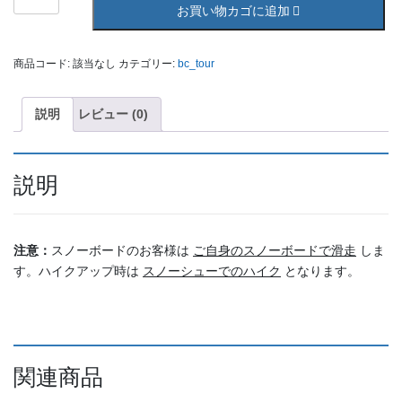
レ
お買い物カゴに追加
ン
タ
ル
商品コード:
該当なし
カテゴリー:
bc_tour
個
説明
レビュー (0)
説明
注意：
スノーボードのお客様は
ご自身のスノーボードで滑走
しま
す。ハイクアップ時は
スノーシューでのハイク
となります。
関連商品