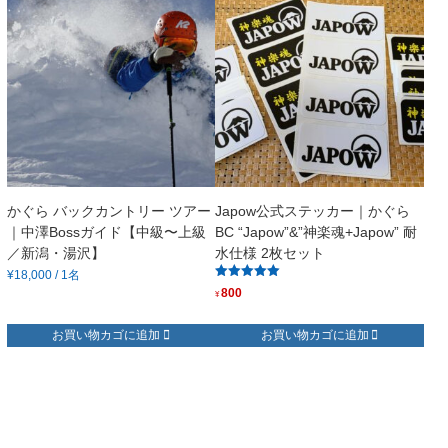
かぐら バックカントリー ツアー
Japow公式ステッカー｜かぐら
｜中澤Bossガイド【中級〜上級
BC “Japow”&”神楽魂+Japow” 耐
／新潟・湯沢】
水仕様 2枚セット
¥18,000
/ 1名
5段階中
800
¥
5.00
の評価
お買い物カゴに追加
お買い物カゴに追加