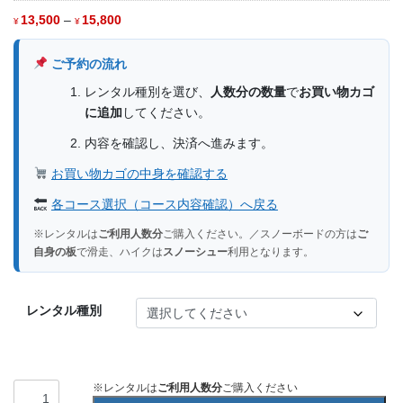
価
13,500
–
15,800
¥
¥
格
帯:
¥13,500
ご予約の流れ
–
¥15,800
レンタル種別を選び、
人数分の数量
で
お買い物カゴ
に追加
してください。
内容を確認し、決済へ進みます。
お買い物カゴの中身を確認する
各コース選択（コース内容確認）へ戻る
※レンタルは
ご利用人数分
ご購入ください。／スノーボードの方は
ご
自身の板
で滑走、ハイクは
スノーシュー
利用となります。
レンタル種別
BC
※レンタルは
ご利用人数分
ご購入ください