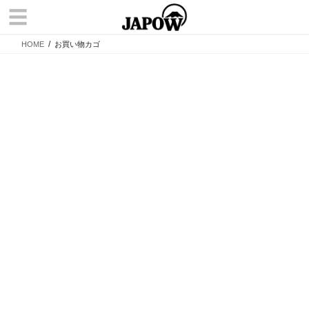
コ
ナ
☰
ン
ビ
テ
ゲ
HOME
お買い物カゴ
ン
ー
ツ
シ
へ
ョ
ス
ン
キ
に
ッ
移
プ
動