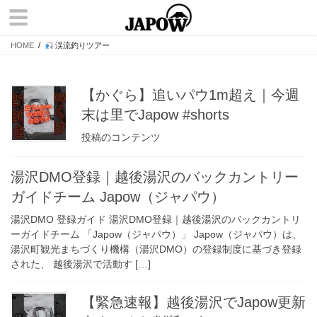
コ
ナ
☰
ン
ビ
テ
ゲ
HOME
渓流釣りツアー
ン
ー
ツ
シ
へ
ョ
【かぐら】追いパウ1m超え｜今週
ス
ン
キ
に
末は里でJapow #shorts
ッ
移
投稿のコンテンツ
プ
動
湯沢DMO登録｜越後湯沢のバックカントリー
ガイドチーム Japow（ジャパウ）
湯沢DMO 登録ガイド 湯沢DMO登録｜越後湯沢のバックカントリ
ーガイドチーム 「Japow（ジャパウ）」 Japow（ジャパウ）は、
湯沢町観光まちづくり機構（湯沢DMO）の登録制度に基づき登録
された、 越後湯沢で活動す […]
【緊急速報】越後湯沢でJapow更新