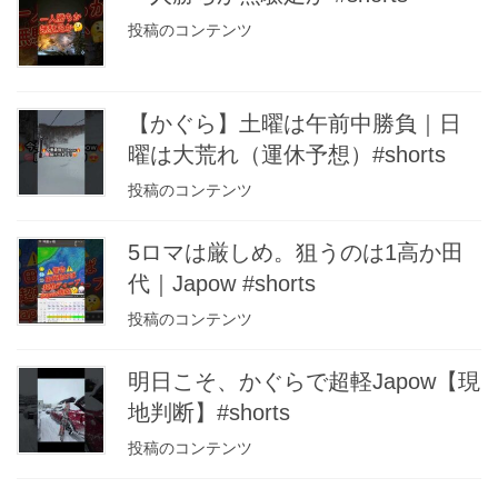
投稿のコンテンツ
【かぐら】土曜は午前中勝負｜日
曜は大荒れ（運休予想）#shorts
投稿のコンテンツ
5ロマは厳しめ。狙うのは1高か田
代｜Japow #shorts
投稿のコンテンツ
明日こそ、かぐらで超軽Japow【現
地判断】#shorts
投稿のコンテンツ