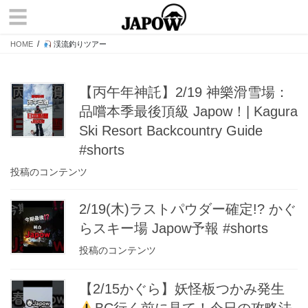
コ
ナ
☰
ン
ビ
テ
ゲ
HOME
渓流釣りツアー
ン
ー
ツ
シ
へ
ョ
【丙午年神託】2/19 神樂滑雪場：
ス
ン
キ
に
品嚐本季最後頂級 Japow！| Kagura
ッ
移
Ski Resort Backcountry Guide
プ
動
#shorts
投稿のコンテンツ
2/19(木)ラストパウダー確定!? かぐ
らスキー場 Japow予報 #shorts
投稿のコンテンツ
【2/15かぐら】妖怪板つかみ発生