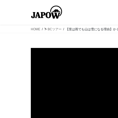
コ
ナ
ン
ビ
テ
ゲ
ン
ー
ツ
シ
HOME
⛷ BCツアー
【里は雨でも山は雪になる理由】かぐ
へ
ョ
ス
ン
キ
に
ッ
移
プ
動