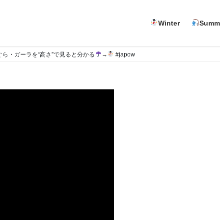
Winter
Summ
ら・ガーラを“高さ”で見ると分かる
→
#japow