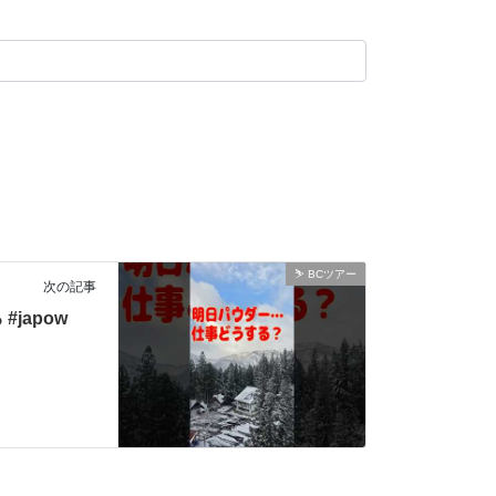
⛷ BCツアー
次の記事
japow