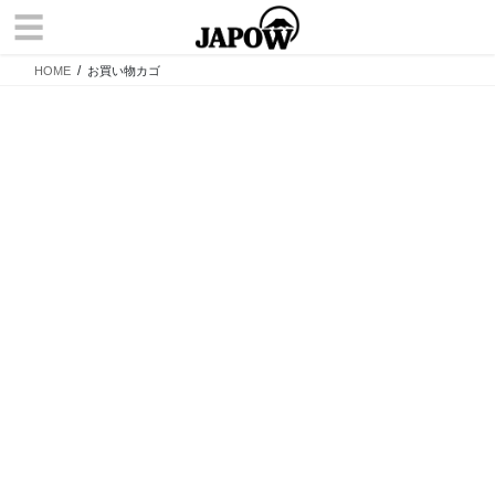
コ
ナ
☰
ン
ビ
テ
ゲ
HOME
お買い物カゴ
ン
ー
ツ
シ
へ
ョ
ス
ン
キ
に
ッ
移
プ
動